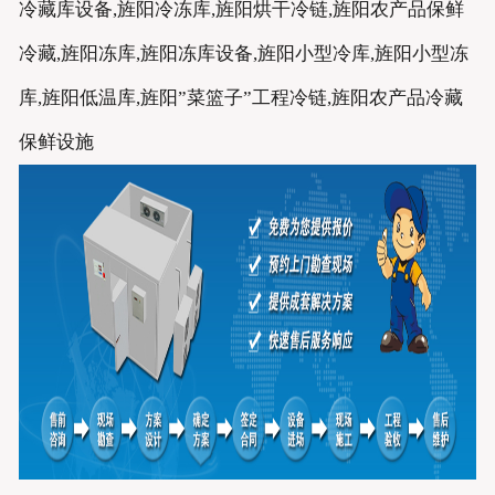
冷藏库设备,旌阳冷冻库,旌阳烘干冷链,旌阳农产品保鲜
冷藏,旌阳冻库,旌阳冻库设备,旌阳小型冷库,旌阳小型冻
库,旌阳低温库,旌阳”菜篮子”工程冷链,旌阳农产品冷藏
保鲜设施