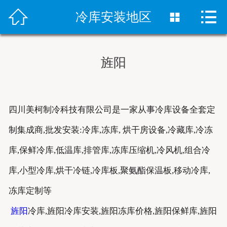



首页
冷库安装地区

冷库安装
旌阳
冻库设备
销售网络
四川美柯制冷科技有限公司是一家从事冷库设备全套定
案例中心
制集成商,批发安装:冷库,冻库, 烘干房设备,冷藏库,冷冻
新闻资讯
库,保鲜冷库,低温库,排管库,冻库压缩机,冷风机,组合冷
库,小型冷库,烘干冷链,冷库板,聚氨酯保温板,移动冷库,
关于我们
冻库定制等
联系我们
旌阳
冷库,旌阳冷库安装,旌阳冻库价格,旌阳保鲜库,旌阳