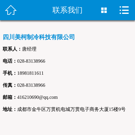



首页
联系我们

冷库安装
四川美柯制冷科技有限公司
冻库设备
联系人：
唐经理
销售网络
电话：
028-83138966
案例中心
手机：
18981811611
传真：
028-83138966
新闻资讯
邮箱：
416210690@qq.com
关于我们
地址：
成都市金牛区万贯机电城万贯电子商务大厦15楼9号
联系我们