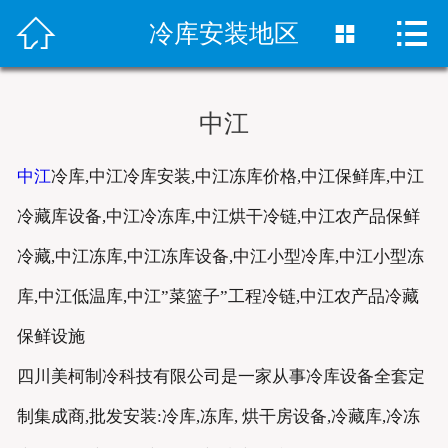



首页
冷库安装地区

冷库安装
中江
冻库设备
中江
冷库,中江冷库安装,中江冻库价格,中江保鲜库,中江
销售网络
冷藏库设备,中江冷冻库,中江烘干冷链,中江农产品保鲜
案例中心
冷藏,中江冻库,中江冻库设备,中江小型冷库,中江小型冻
新闻资讯
库,中江低温库,中江”菜篮子”工程冷链,中江农产品冷藏
保鲜设施
关于我们
四川美柯制冷科技有限公司是一家从事冷库设备全套定
联系我们
制集成商,批发安装:冷库,冻库, 烘干房设备,冷藏库,冷冻