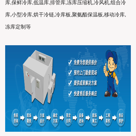
库,保鲜冷库,低温库,排管库,冻库压缩机,冷风机,组合冷
库,小型冷库,烘干冷链,冷库板,聚氨酯保温板,移动冷库,
冻库定制等