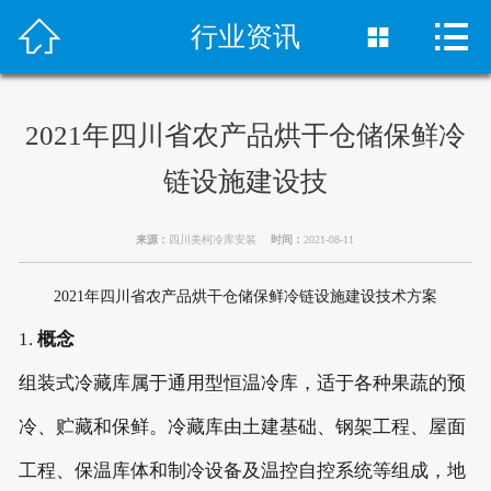



首页
行业资讯

冷库安装
2021年四川省农产品烘干仓储保鲜冷
冻库设备
链设施建设技
销售网络
来源：
四川美柯冷库安装
时间：
2021-08-11
案例中心
2021年四川省农产品烘干仓储保鲜冷链设施建设技术方案
新闻资讯
1.
概念
关于我们
组装式冷藏库属于通用型恒温冷库，适于各种果蔬的预
冷、贮藏和保鲜。冷藏库由土建基础、钢架工程、屋面
联系我们
工程、保温库体和制冷设备及温控自控系统等组成，地