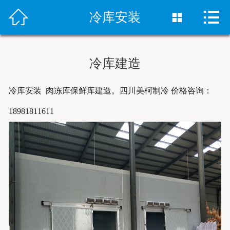



首页
冷库安装

冷库安装
冷库建造
冻库设备
冷库安装 肉冻库保鲜库建造。四川美柯制冷 价格咨询：
销售网络
18981811611
案例中心
新闻资讯
关于我们
联系我们