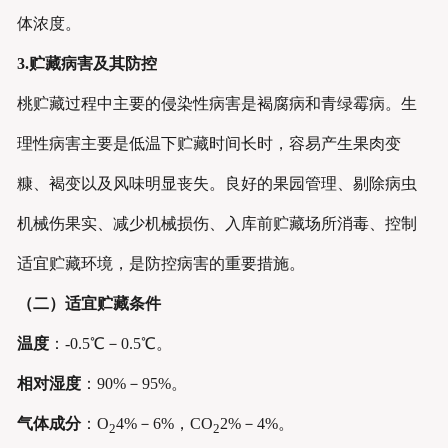
体浓度。
3
.
贮藏病害及其防控
桃贮藏过程中主要的侵染性病害是褐腐病和青绿霉病。生
理性病害主要是低温下贮藏时间长时，容易产生果肉变
糠、褐变以及风味明显丧失。良好的果园管理、剔除病虫
机械伤果实、减少机械损伤、入库前贮藏场所消毒、控制
适宜贮藏环境，是防控病害的重要措施。
（二）适宜贮藏条件
温度
：-0.5℃－0.5℃。
相对湿度
：90%－95%。
气体成分
：O
4%－6%，CO
2%－4%。
2
2