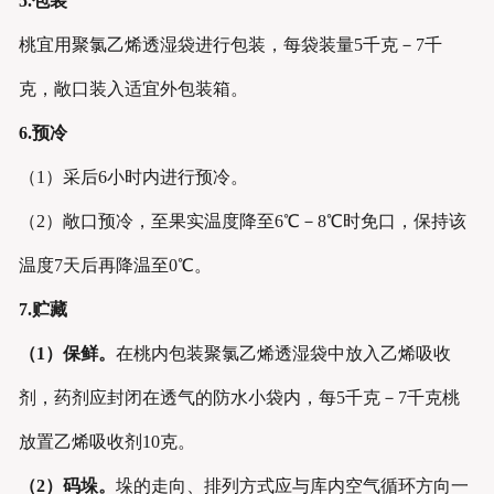
5.包装
桃宜用聚氯乙烯透湿袋进行包装，每袋装量5千克－7千
克，敞口装入适宜外包装箱。
6
.预冷
（1）采后6小时内进行预冷。
（2）敞口预冷，至果实温度降至6℃－8℃时免口，保持该
温度7天后再降温至0℃。
7.贮藏
（
1
）保鲜。
在桃内包装聚氯乙烯透湿袋中放入乙烯吸收
剂，药剂应封闭在透气的防水小袋内，每5千克－7千克桃
放置乙烯吸收剂10克。
（2）码
垛
。
垛的走向、排列方式应与库内空气循环方向一