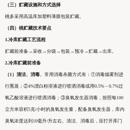
（三）贮藏设施和方式选择
桃多采用高温库加塑料薄膜包装贮藏。
（四）桃贮藏技术要点
1
.冷库贮藏工艺流程
贮藏前准备→采收→分级→包装→预冷→贮藏→出库。
2
.冷库贮藏
前
准备
（1）
清洁、消毒
。常用消毒杀菌方式有：①消毒烟雾剂进
行熏蒸；②4%漂白粉溶液进行喷洒消毒或用0.5%－0.7%过
氧乙酸溶液进行喷洒消毒；③臭氧发生器消毒，按照每100
立方米容积5克/小时的臭氧发生量，配备臭氧发生器，库内
臭氧浓度达到10毫升/升左右。清洁、消毒后，应打开库门