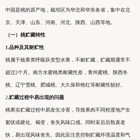
中国是桃的原产地，栽培区为华北和华东各省，集中在北
京、天津、山东、河南、河北、陕西、山西等地。
（一）桃贮藏特性
1
.
品种及其耐贮性
桃属于核果类呼吸跃变型水果，不耐贮藏，贮藏期通常不
超过2个月。南方水蜜桃类耐藏性差，青州蜜桃、陕西冬
桃、辽宁雪桃、肥城桃、大久保和艳红等耐藏性较好。
2
.
贮藏
过程
中易出现的问题
桃果实贮藏过程中易发生冷害，导致果肉不同程度地产生
絮状或硬化、褐变，丧失风味口感。同时采后后熟衰老
快，易出现风味丧失。因此应注意控制贮藏环境温度和气