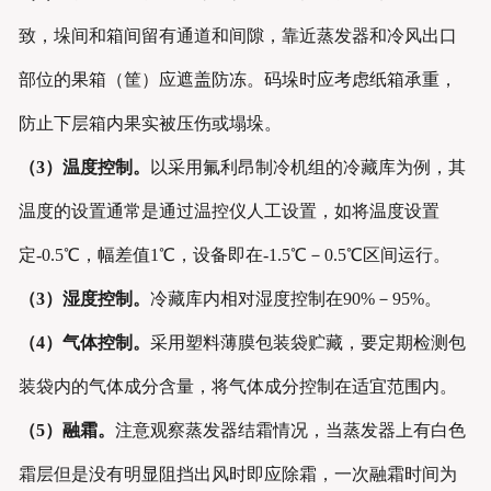
致，垛间和箱间留有通道和间隙，靠近蒸发器和冷风出口
部位的果箱（筐）应遮盖防冻。码垛时应考虑纸箱承重，
防止下层箱内果实被压伤或塌垛。
（3）
温度
控制。
以采用氟利昂制冷机组的冷藏库为例，其
温度的设置通常是通过温控仪人工设置，如将温度设置
定-0.5℃，幅差值1℃，设备即在-1.5℃－0.5℃区间运行。
（
3
）
湿度
控制。
冷藏库内相对湿度控制在90%－95%。
（
4
）气体控制。
采用塑料薄膜包装袋贮藏，要定期检测包
装袋内的气体成分含量，将气体成分控制在适宜范围内。
（5）融霜。
注意观察蒸发器结霜情况，当蒸发器上有白色
霜层但是没有明显阻挡出风时即应除霜，一次融霜时间为